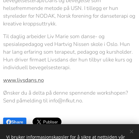
bevegelsesterapi/Dans og bevegelse som
helsefremmende metode på USN. I tillegg er hun
styreleder for NODAK, Norsk forening for danseterapi og
kreative kroppsuttrykk.
Til daglig arbeider Liv Marie som danse- og
spesialepedagog ved Hartvig Nissen skole i Oslo. Hun
har lang erfaring som terapeut, pedagog og kursholder.
Hun driver firmaet Livsdans der hun tilbyr ulike kurs og
individuell bevegelsesterapi.
www.livsdans.no
Ønsker du å delta på denne spennende workshopen?
Send påmelding til info@nfkut.no.
Share
Vi bruker informasjonskapsler for å sikre at nettsiden vår