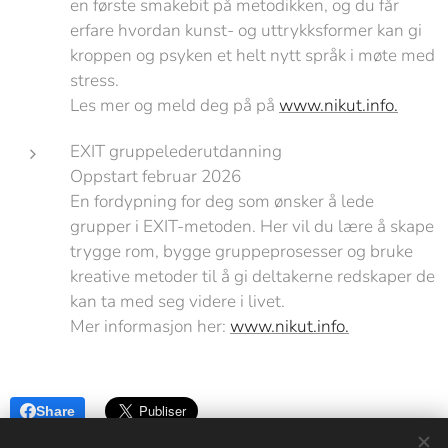
en første smakebit på metodikken, og du får
erfare hvordan kunst- og uttrykksformer kan gi
kroppen og psyken et helt nytt språk i møte med
stress.
Les mer og meld deg på på
www.nikut.info.
EXIT gruppelederutdanning
Oppstart februar 2026
En fordypning for deg som ønsker å lede
grupper i EXIT-metoden. Her vil du lære å skape
trygge rom, bygge gruppeprosesser og bruke
kreative metoder til å gi deltakerne redskaper de
kan ta med seg videre i livet.
Mer informasjon her:
www.nikut.info.
Share