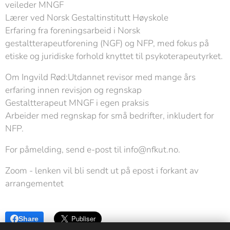
veileder MNGF
Lærer ved Norsk Gestaltinstitutt Høyskole
Erfaring fra foreningsarbeid i Norsk
gestaltterapeutforening (NGF) og NFP, med fokus på
etiske og juridiske forhold knyttet til psykoterapeutyrket.
Om Ingvild Rød:Utdannet revisor med mange års
erfaring innen revisjon og regnskap
Gestaltterapeut MNGF i egen praksis
Arbeider med regnskap for små bedrifter, inkludert for
NFP.
For påmelding, send e-post til info@nfkut.no.
Zoom - lenken vil bli sendt ut på epost i forkant av
arrangementet
Share